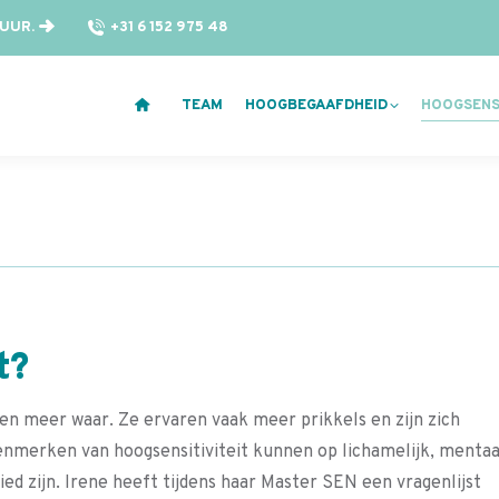
 UUR.
+31 6 152 975 48
TEAM
HOOGBEGAAFDHEID
HOOGSENSI
t?
en meer waar. Ze ervaren vaak meer prikkels en zijn zich
nmerken van hoogsensitiviteit kunnen op lichamelijk, mentaa
ied zijn. Irene heeft tijdens haar Master SEN een vragenlijst