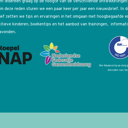
n iedereen graag op de hoogte van de verschillende ontwikkelingen
m deze reden sturen we een paar keer per jaar een nieuwsbrief. In 
ief zetten we tips en ervaringen in het omgaan met hoogbegaafde e
itieve kinderen, boekentips en het aanbod van trainingen, informati
avonden.
Van toepassing op zorg 
diensten van Se