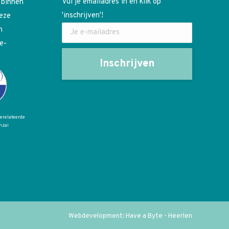
Vul je emailadres in en klik op
 binnen
'inschrijven'!
deze
n
e-
gerelateerde
nzai
Webdevelopment: Have a Byte - Heerlen