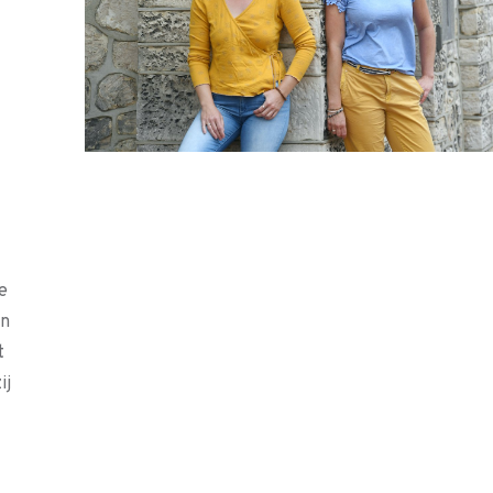
e
en
t
ij