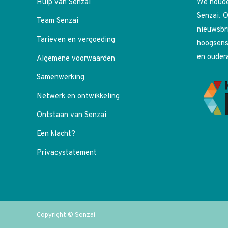
Hulp van Senzai
We houde
Senzai. O
Team Senzai
nieuwsbr
Tarieven en vergoeding
hoogsens
en ouder
Algemene voorwaarden
Samenwerking
Netwerk en ontwikkeling
Ontstaan van Senzai
Een klacht?
Privacystatement
Copyright © Senzai