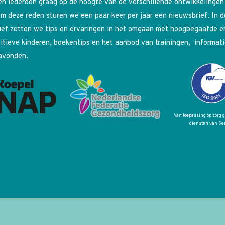
n iedereen graag op de hoogte van de verschillende ontwikkelingen
m deze reden sturen we een paar keer per jaar een nieuwsbrief. In 
ief zetten we tips en ervaringen in het omgaan met hoogbegaafde e
itieve kinderen, boekentips en het aanbod van trainingen, informati
avonden.
Van toepassing op zorg 
diensten van Se