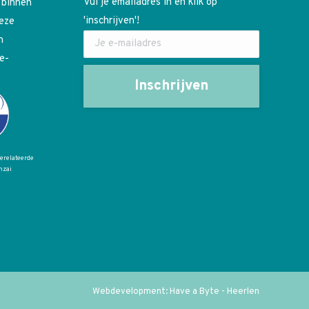
Vul je emailadres in en klik op
 binnen
'inschrijven'!
deze
n
e-
gerelateerde
nzai
Webdevelopment: Have a Byte - Heerlen