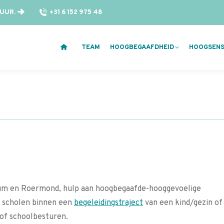
 UUR.
+31 6 152 975 48
TEAM
HOOGBEGAAFDHEID
HOOGSENSI
nssum en Roermond, hulp aan hoogbegaafde-hooggevoelige
n scholen binnen een
begeleidingstraject
van een kind/gezin of
of schoolbesturen.