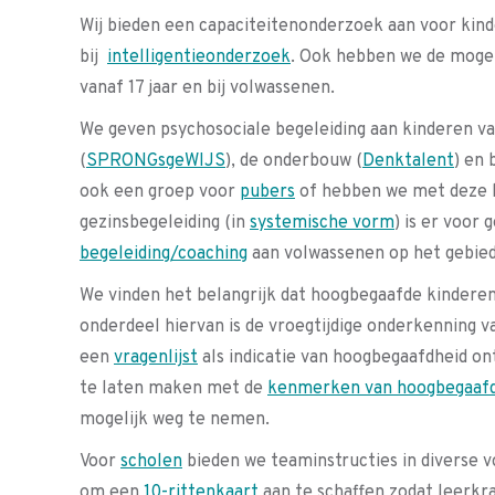
Wij bieden een capaciteitenonderzoek aan voor kinde
bij
intelligentieonderzoek
. Ook hebben we de moge
vanaf 17 jaar en bij volwassenen.
We geven psychosociale begeleiding aan kinderen van
(
SPRONGsgeWIJS
), de onderbouw (
Denktalent
) en
ook een groep voor
pubers
of hebben we met deze l
gezinsbegeleiding (in
systemische vorm
) is er voor
begeleiding/coaching
aan volwassenen op het gebied
We vinden het belangrijk dat hoogbegaafde kinderen
onderdeel hiervan is de vroegtijdige onderkenning 
een
vragenlijst
als indicatie van hoogbegaafdheid o
te laten maken met de
kenmerken van hoogbegaaf
mogelijk weg te nemen.
Voor
scholen
bieden we teaminstructies in diverse 
om een
10-rittenkaart
aan te schaffen zodat leerkr