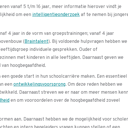
ren vanaf 5 t/m 16 jaar, meer informatie hierover vindt je
lijkheid om een
intelligentieonderzoek
af te nemen bij jonger
af 4 jaar in de vorm van groepstrainingen; vanaf 4 jaar
 bovenbouw (
Braintalent
). Bij voldoende hulpvragen hebben we
eeftijdsgroep individuele gesprekken. Ouder of
 gezinnen met kinderen in alle leeftijden. Daarnaast geven we
 van hoogbegaafdheid.
 een goede start in hun schoolcarrière maken. Een essentieel
van een
ontwikkelingsvoorsprong
. Om deze reden hebben we
ntwikkeld. Daarnaast streven we er naar om meer mensen kenn
dheid
en om vooroordelen over de hoogbegaafdheid zoveel
vormen aan. Daarnaast hebben we de mogelijkheid voor schole
achten en intern begeleiders vragen kunnen stellen of een