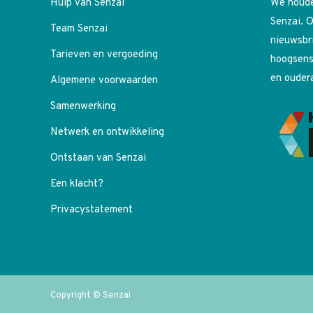
Hulp van Senzai
We houde
Senzai. O
Team Senzai
nieuwsbr
Tarieven en vergoeding
hoogsens
en ouder
Algemene voorwaarden
Samenwerking
Netwerk en ontwikkeling
Ontstaan van Senzai
Een klacht?
Privacystatement
Copyright © Senzai