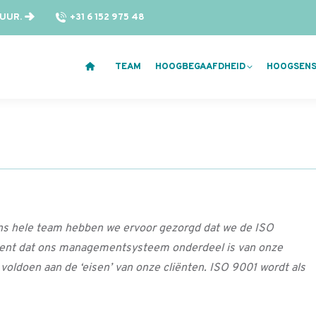
 UUR.
+31 6 152 975 48
TEAM
HOOGBEGAAFDHEID
HOOGSENSI
ons hele team hebben we ervoor gezorgd dat we de ISO
tekent dat ons managementsysteem onderdeel is van onze
 voldoen aan de ‘eisen’ van onze cliënten. ISO 9001 wordt als