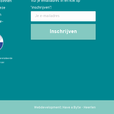
Vul je emailadres in en klik op
 binnen
'inschrijven'!
deze
n
e-
gerelateerde
nzai
Webdevelopment: Have a Byte - Heerlen