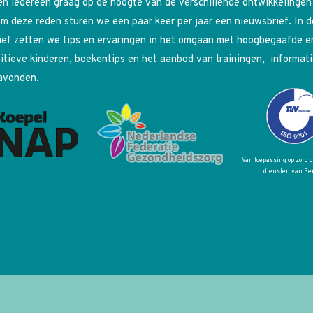
n iedereen graag op de hoogte van de verschillende ontwikkelingen
m deze reden sturen we een paar keer per jaar een nieuwsbrief. In 
ief zetten we tips en ervaringen in het omgaan met hoogbegaafde e
itieve kinderen, boekentips en het aanbod van trainingen, informati
avonden.
Van toepassing op zorg 
diensten van Se